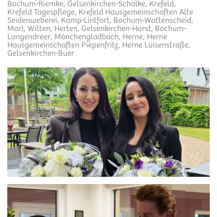
Bochum-Riemke, Gelsenkirchen-Schalke, Krefeld,
Krefeld Tagespflege, Krefeld Hausgemeinschaften Alte
Seidenweberei, Kamp-Lintfort, Bochum-Wattenscheid,
Marl, Witten, Herten, Gelsenkirchen-Horst, Bochum-
Langendreer, Mönchengladbach, Herne, Herne
Hausgemeinschaften Piepenfritz, Herne Luisenstraße,
Gelsenkirchen-Buer