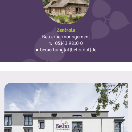
Zentrale
Bewerbermanagement
05143 9810-0
bewerbung[at]belia[dot]de