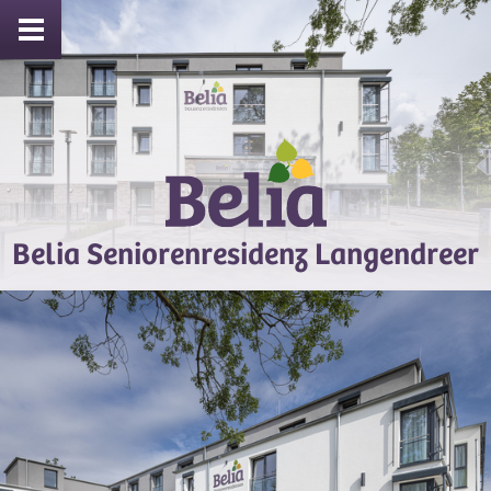
Belia Seniorenresidenz Langendreer