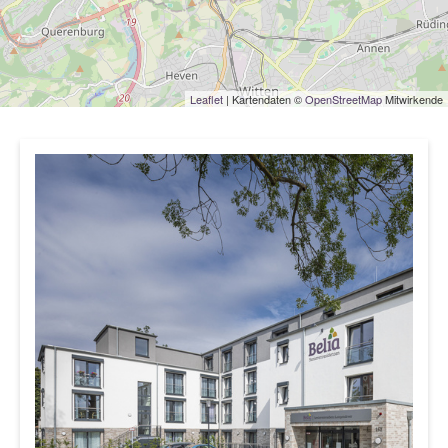
Leaflet
| Kartendaten ©
OpenStreetMap
Mitwirkende