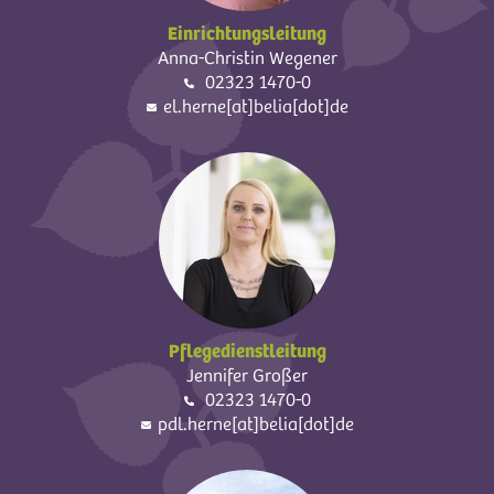
Einrichtungsleitung
Anna-Christin Wegener
02323 1470-0
el.herne[at]belia[dot]de
Pflegedienstleitung
Jennifer Großer
02323 1470-0
pdl.herne[at]belia[dot]de