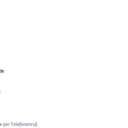
de
h
e per Telefonanruf,