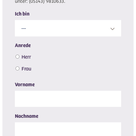
unter: (05143) 9810633.
Ich bin
---
Anrede
Herr
Frau
Vorname
Nachname